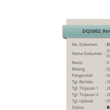
DQS002_Rev
No. Dokumen
:
D
D
Nama Dokumen
:
P
Revisi
:
0
Bidang
:
Q
Pengendali
:
N
Tgl. Berlaku
:
2
Tgl. Tinjauan 1
:
2
Tgl. Tinjauan 2
:
2
Tgl. Upload
:
0
Status
:
B