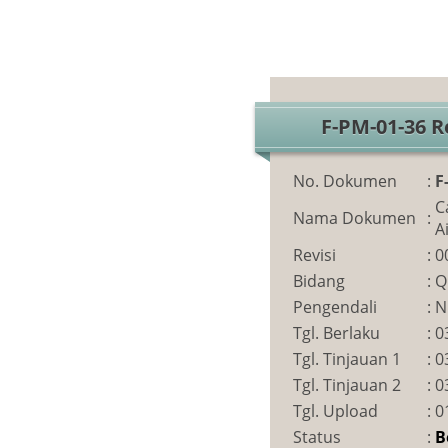
F-PM-01-36 R
No. Dokumen
:
F
C
Nama Dokumen
:
A
Revisi
:
0
Bidang
:
Q
Pengendali
:
N
Tgl. Berlaku
:
0
Tgl. Tinjauan 1
:
0
Tgl. Tinjauan 2
:
0
Tgl. Upload
:
0
Status
:
B