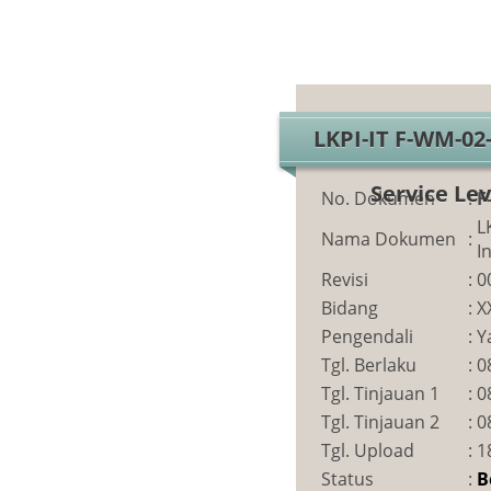
LKPI-IT F-WM-02
Service Lev
No. Dokumen
:
F
L
Nama Dokumen
:
I
Revisi
:
0
Bidang
:
X
Pengendali
:
Y
Tgl. Berlaku
:
0
Tgl. Tinjauan 1
:
0
Tgl. Tinjauan 2
:
0
Tgl. Upload
:
1
Status
:
B