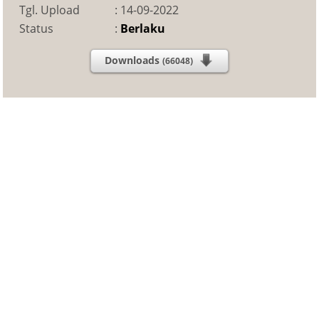
Tgl. Upload
:
14-09-2022
Status
:
Berlaku
Downloads
(66048)