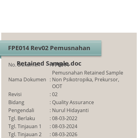
FPE014 Rev02 Pemusnahan
Retained Sample.doc
No. Dokumen
:
FPE014
Pemusnahan Retained Sample
Nama Dokumen
:
Non Psikotropika, Prekursor,
OOT
Revisi
:
02
Bidang
:
Quality Assurance
Pengendali
:
Nurul Hidayanti
Tgl. Berlaku
:
08-03-2022
Tgl. Tinjauan 1
:
08-03-2024
Tgl. Tinjauan 2
:
08-03-2026