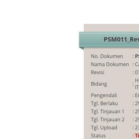
PSM011_Rev
No. Dokumen
:
P
Nama Dokumen
:
C
Revisi
:
0
H
Bidang
:
IT
Pengendali
:
E
Tgl. Berlaku
:
2
Tgl. Tinjauan 1
:
2
Tgl. Tinjauan 2
:
2
Tgl. Upload
:
2
Status
:
T