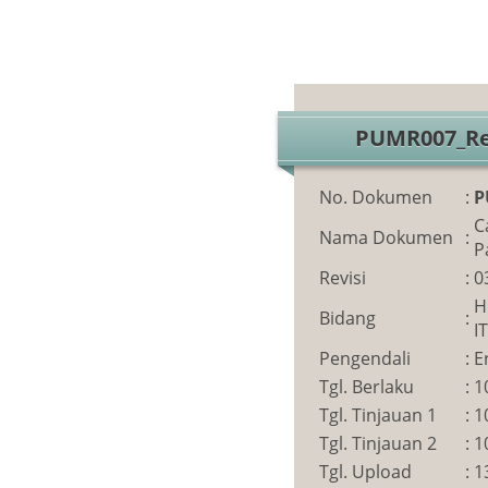
PUMR007_Re
No. Dokumen
:
P
C
Nama Dokumen
:
P
Revisi
:
0
H
Bidang
:
IT
Pengendali
:
E
Tgl. Berlaku
:
1
Tgl. Tinjauan 1
:
1
Tgl. Tinjauan 2
:
1
Tgl. Upload
:
1