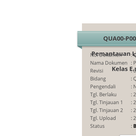
QUA00-P00
Pemantauan L
No. Dokumen
:
Q
Nama Dokumen
:
P
Kelas E.
Revisi
:
0
Bidang
:
Q
Pengendali
:
N
Tgl. Berlaku
:
2
Tgl. Tinjauan 1
:
2
Tgl. Tinjauan 2
:
2
Tgl. Upload
:
2
Status
:
B