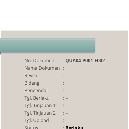
No. Dokumen
:
QUA04-P001-F002
Nama Dokumen
:
Revisi
:
Bidang
:
Pengendali
:
Tgl. Berlaku
:
--
Tgl. Tinjauan 1
:
--
Tgl. Tinjauan 2
:
--
Tgl. Upload
:
--
Status
:
Berlaku